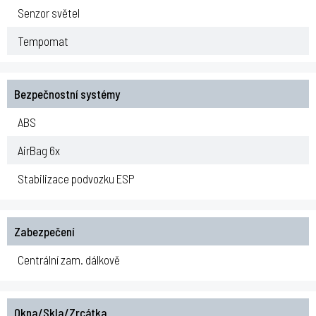
Senzor světel
Tempomat
Bezpečnostní systémy
ABS
AirBag 6x
Stabilizace podvozku ESP
Zabezpečení
Centrální zam. dálkově
Okna/Skla/Zrcátka