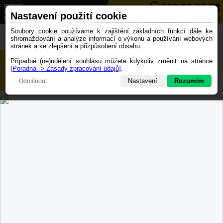
Nastavení použití cookie
Soubory cookie používáme k zajištění základních funkcí dále ke
Zpět na výpis
Tisk karty
shromažďování a analýze informací o výkonu a používání webových
stránek a ke zlepšení a přizpůsobení obsahu.
Škoda Scala 1.0 TSI 81kW LED 1.MAJ.
Případné (ne)udělení souhlasu můžete kdykoliv změnit na stránce
[
Poradna -> Zásady zpracování údajů]
.
ČR
Nastavení
Rozumím
Odmítnout
Technické cookies
Cookie jsou nezbytné pro chod webových stránek a musí být zapnuté
Analytické cookies
Cookie se používají pro statistický přehled návštěvnosti stránek
Marketingové cookies
Cookie se používají pro nabídku relevantního obsahu a reklam
Uložit nastavení