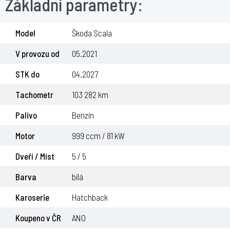
Základní parametry:
Model
Škoda Scala
*Jedná se o informativní výpočet.
V provozu od
05.2021
Klikněte na tlačítko "Mám zájem o splátky" vyplňte kontaktní údaje a odešlete
STK do
04.2027
formulář. My se Vám ozveme a vypočítáme společně nejvýhodnější splátky.
Tachometr
103 282 km
MÁM ZÁJEM O SPLÁTKY
Palivo
Benzín
ODESLAT REZERVACI VOZU
Motor
999 ccm / 81 kW
Dveří / Míst
5 / 5
Barva
bílá
Karoserie
Hatchback
Koupeno v ČR
ANO