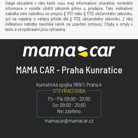
Údaje obsažené v této kartě vozu mají informativní charakter, konkrétní
informace o vozidle obdrží zákazník přímo u prodejce. Tato indikativní
nabídka není nabídkou ve smyslu § 1731 nebo § 1732 občanského zákoníku,
ani se nejedná o veřejný příslib dle § 1733 občanského zákoníku. Z této
indikativní nabídky nevzniká nárok na uzavření smlouvy. Chyby a omyly v
textu a ve vyobrazení jsou vyhrazeny.
MAMA CAR - Praha Kunratice
Kunratická spojka 1169/1, Praha 4
OTEVÍRACÍ DOBA
Po - Pá: 09:00 - 20:00
So: 09:00 - 20:00
Ne: zavřeno
mamacar@mamacar.cz