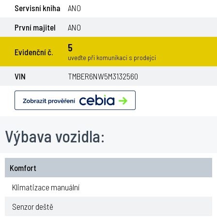
Servisní kniha
ANO
První majitel
ANO
5
Evidenční č.
uveďte při komunikaci s prodejci
VIN
TMBER6NW5M3132560
Výbava vozidla:
Komfort
Klimatizace manuální
Senzor deště