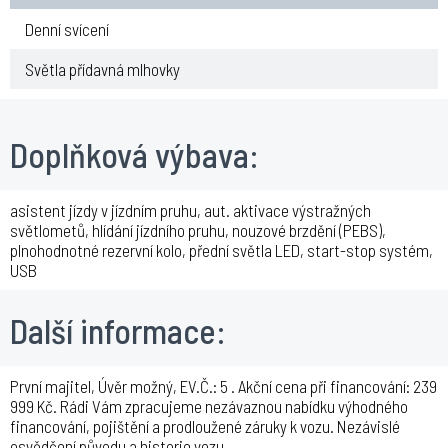
Denní svícení
Světla přídavná mlhovky
Doplňková výbava:
asistent jízdy v jízdním pruhu, aut. aktivace výstražných
světlometů, hlídání jízdního pruhu, nouzové brzdění (PEBS),
plnohodnotné rezervní kolo, přední světla LED, start-stop systém,
USB
Další informace:
První majitel, Úvěr možný, EV.Č.: 5 . Akční cena při financování: 239
999 Kč. Rádi Vám zpracujeme nezávaznou nabídku výhodného
financování, pojištění a prodloužené záruky k vozu. Nezávislé
osvědčení původu a historie vozu.