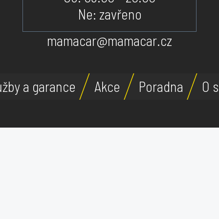
Ne: zavřeno
mamacar@mamacar.cz
užby a garance
Akce
Poradna
O s