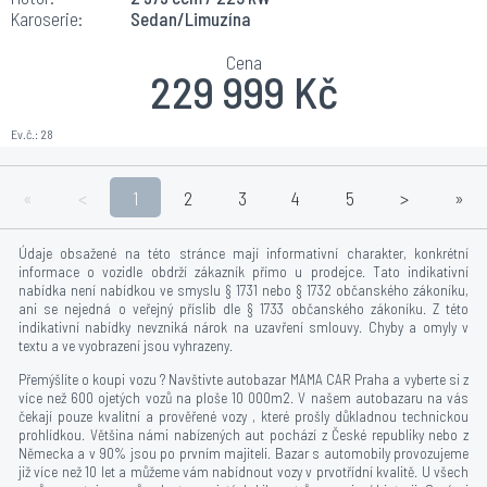
Karoserie:
Sedan/Limuzína
Cena
229 999 Kč
Ev.č.:
28
«
<
1
2
3
4
5
>
»
Údaje obsažené na této stránce mají informativní charakter, konkrétní
informace o vozidle obdrží zákazník přímo u prodejce. Tato indikativní
nabídka není nabídkou ve smyslu § 1731 nebo § 1732 občanského zákoníku,
ani se nejedná o veřejný příslib dle § 1733 občanského zákoníku. Z této
indikativní nabídky nevzniká nárok na uzavření smlouvy. Chyby a omyly v
textu a ve vyobrazení jsou vyhrazeny.
Přemýšlíte o koupi vozu ? Navštivte autobazar MAMA CAR Praha a vyberte si z
více než 600 ojetých vozů na ploše 10 000m2. V našem autobazaru na vás
čekají pouze kvalitní a prověřené vozy , které prošly důkladnou technickou
prohlídkou. Většina námi nabízených aut pochází z České republiky nebo z
Německa a v 90% jsou po prvním majiteli. Bazar s automobily provozujeme
již více než 10 let a můžeme vám nabídnout vozy v prvotřídní kvalitě. U všech