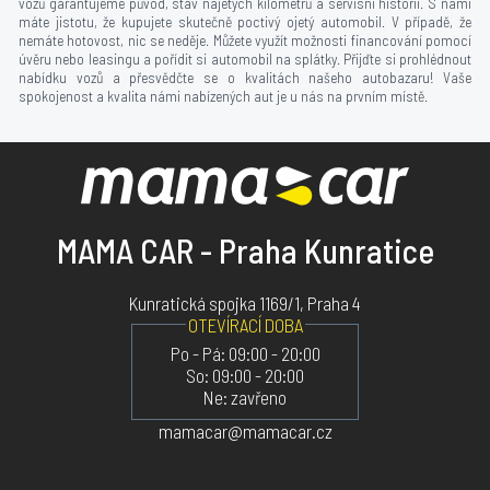
vozů garantujeme původ, stav najetých kilometrů a servisní historii. S námi
máte jistotu, že kupujete skutečně poctivý ojetý automobil. V případě, že
nemáte hotovost, nic se neděje. Můžete využít možnosti financování pomocí
úvěru nebo leasingu a pořídit si automobil na splátky. Přijďte si prohlédnout
nabídku vozů a přesvědčte se o kvalitách našeho autobazaru! Vaše
spokojenost a kvalita námi nabízených aut je u nás na prvním místě.
MAMA CAR - Praha Kunratice
Kunratická spojka 1169/1, Praha 4
OTEVÍRACÍ DOBA
Po - Pá: 09:00 - 20:00
So: 09:00 - 20:00
Ne: zavřeno
mamacar@mamacar.cz