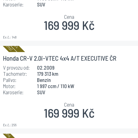
Karoserie:
SUV
Cena
169 999 Kč
Ev.č.:
148
Honda CR-V 2.0i-VTEC 4x4 A/T EXECUTIVE ČR
V provozu od:
02.2009
Tachometr:
179 313 km
Palivo:
Benzín
Motor:
1 997 ccm / 110 kW
Karoserie:
SUV
Cena
169 999 Kč
Ev.č.:
256