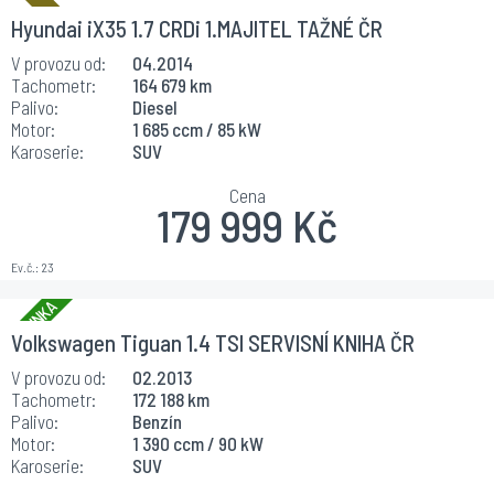
Hyundai iX35 1.7 CRDi 1.MAJITEL TAŽNÉ ČR
V provozu od:
04.2014
Tachometr:
164 679 km
Palivo:
Diesel
Motor:
1 685 ccm / 85 kW
Karoserie:
SUV
Cena
179 999 Kč
Ev.č.:
23
Volkswagen Tiguan 1.4 TSI SERVISNÍ KNIHA ČR
V provozu od:
02.2013
Tachometr:
172 188 km
Palivo:
Benzín
Motor:
1 390 ccm / 90 kW
Karoserie:
SUV