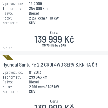
V provozu od:
12.2009
Tachometr:
254 098 km
Palivo:
Diesel
Motor:
2 231 ccm / 110 kW
Karoserie:
SUV
Cena
139 999 Kč
115 701 Kč bez DPH
Ev.č.:
30
Hyundai Santa Fe 2.2 CRDI 4WD SERVIS.KNIHA ČR
V provozu od:
01.2013
Tachometr:
299 643 km
Palivo:
Diesel
Motor:
2 199 ccm / 145 kW
Karoserie:
SUV
Cena
139 999 Kč