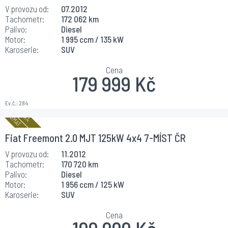
V provozu od:
07.2012
Tachometr:
172 062 km
Palivo:
Diesel
Motor:
1 995 ccm / 135 kW
Karoserie:
SUV
Cena
179 999 Kč
Ev.č.:
284
Fiat Freemont 2.0 MJT 125kW 4x4 7-MÍST ČR
V provozu od:
11.2012
Tachometr:
170 720 km
Palivo:
Diesel
Motor:
1 956 ccm / 125 kW
Karoserie:
SUV
Cena