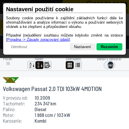
Nastavení použití cookie
Soubory cookie používáme k zajištění základních funkcí dále ke
shromažďování a analýze informací o výkonu a používání webových
Nabídka vozů
stránek a ke zlepšení a přizpůsobení obsahu.
Případné (ne)udělení souhlasu můžete kdykoliv změnit na stránce
[
Poradna -> Zásady zpracování údajů]
.
PARAMETRY HLEDÁNÍ
Nastavení
Rozumím
Odmítnout
SUV a 4x4
X
Počet:
Řadit:
Zobrazení:
Detail v záložce:
Technické cookies
111
Cookie jsou nezbytné pro chod webových stránek a musí být zapnuté
Analytické cookies
Cookie se používají pro statistický přehled návštěvnosti stránek
Marketingové cookies
Volkswagen Passat 2.0 TDI 103kW 4MOTION
Cookie se používají pro nabídku relevantního obsahu a reklam
V provozu od:
10.2009
Uložit nastavení
Tachometr:
234 347 km
Palivo:
Diesel
Motor:
1 968 ccm / 103 kW
Karoserie:
Kombi