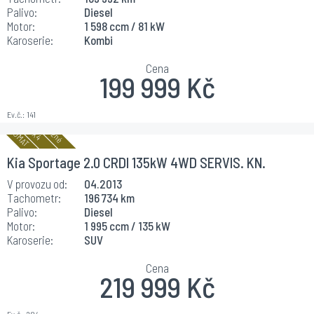
Palivo:
Diesel
Motor:
1 598 ccm / 81 kW
Karoserie:
Kombi
Cena
199 999 Kč
Ev.č.:
141
Kia Sportage 2.0 CRDI 135kW 4WD SERVIS. KN.
V provozu od:
04.2013
Tachometr:
196 734 km
Palivo:
Diesel
Motor:
1 995 ccm / 135 kW
Karoserie:
SUV
Cena
219 999 Kč