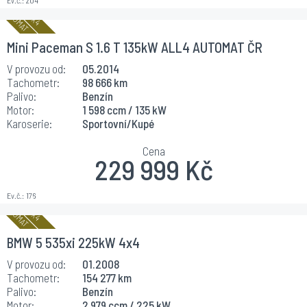
Ev.č.:
204
Mini Paceman S 1.6 T 135kW ALL4 AUTOMAT ČR
V provozu od:
05.2014
Tachometr:
98 666 km
Palivo:
Benzín
Motor:
1 598 ccm / 135 kW
Karoserie:
Sportovní/Kupé
Cena
229 999 Kč
Ev.č.:
176
BMW 5 535xi 225kW 4x4
V provozu od:
01.2008
Tachometr:
154 277 km
Palivo:
Benzín
Motor:
2 979 ccm / 225 kW