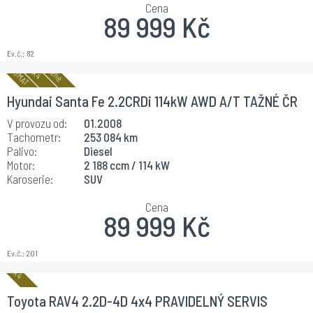
Cena
89 999 Kč
Ev.č.:
82
Rozšířené parametry
Automat
Pohon 4x4
Hyundai Santa Fe 2.2CRDi 114kW AWD A/T TAŽNÉ ČR
Reset
Odpočet DPH
Tažné
V provozu od:
01.2008
VYHLEDAT VOZY
formuláře
Tachometr:
253 084 km
Palivo:
Diesel
Motor:
2 188 ccm / 114 kW
Karoserie:
SUV
Cena
89 999 Kč
Ev.č.:
201
Toyota RAV4 2.2D-4D 4x4 PRAVIDELNÝ SERVIS