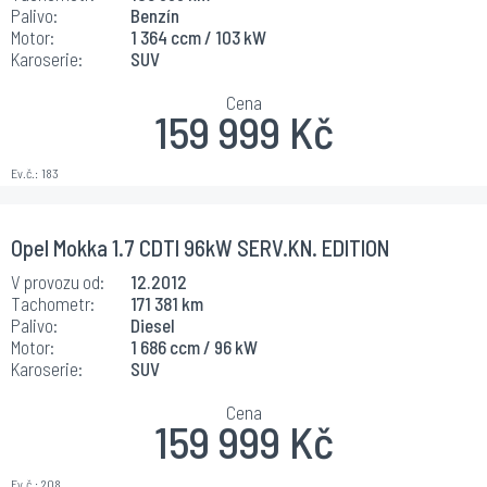
Palivo:
Benzín
Motor:
1 364 ccm / 103 kW
Karoserie:
SUV
Cena
159 999 Kč
Ev.č.:
183
Opel Mokka 1.7 CDTI 96kW SERV.KN. EDITION
V provozu od:
12.2012
Tachometr:
171 381 km
Palivo:
Diesel
Motor:
1 686 ccm / 96 kW
Karoserie:
SUV
Cena
159 999 Kč
Ev.č.:
208