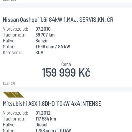
Nissan Qashqai 1.6i 84kW 1.MAJ. SERVIS.KN. ČR
V provozu od:
07.2010
Tachometr:
89 707 km
Palivo:
Benzín
Motor:
1 598 ccm / 84 kW
Karoserie:
SUV
Cena
159 999 Kč
Ev.č.:
279
Mitsubishi ASX 1.8DI-D 110kW 4x4 INTENSE
V provozu od:
01.2012
Tachometr:
117 584 km
Palivo:
Diesel
Motor:
1 798 ccm / 110 kW