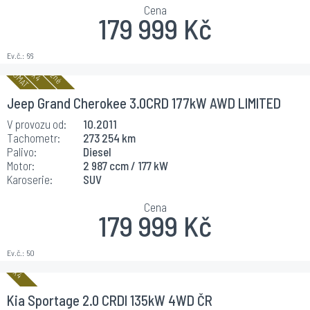
Cena
179 999 Kč
Ev.č.:
66
Jeep Grand Cherokee 3.0CRD 177kW AWD LIMITED
V provozu od:
10.2011
TAŽNÉ
Tachometr:
273 254 km
Palivo:
Diesel
Motor:
2 987 ccm / 177 kW
Karoserie:
SUV
Cena
179 999 Kč
Ev.č.:
50
Kia Sportage 2.0 CRDI 135kW 4WD ČR