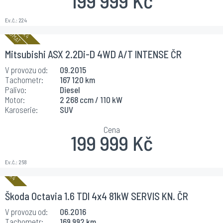
199 999 Kč
Ev.č.:
224
Mitsubishi ASX 2.2Di-D 4WD A/T INTENSE ČR
V provozu od:
09.2015
Tachometr:
167 120 km
Palivo:
Diesel
Motor:
2 268 ccm / 110 kW
Karoserie:
SUV
Cena
199 999 Kč
Ev.č.:
268
Škoda Octavia 1.6 TDI 4x4 81kW SERVIS KN. ČR
V provozu od:
06.2016
Tachometr:
169 992 km