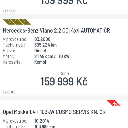
Ev.č.:
317
Mercedes-Benz Viano 2.2 CDI 4x4 AUTOMAT ČR
V provozu od:
03.2008
Tachometr:
305 224 km
Palivo:
Diesel
Motor:
2 148 ccm / 110 kW
Karoserie:
Kombi
Cena
159 999 Kč
Ev.č.:
188
Opel Mokka 1.4T 103kW COSMO SERVIS KN. ČR
V provozu od:
10.2014
Tachometr:
103 999 km